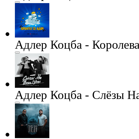
Адлер Коцба - Королева 
Адлер Коцба - Слёзы На