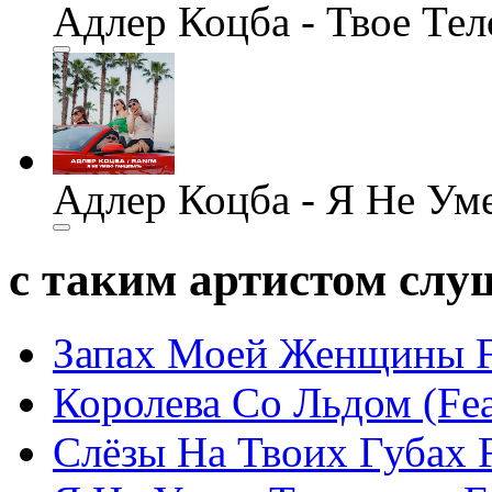
Адлер Коцба - Твое Тел
Адлер Коцба - Я Не Уме
с таким артистом сл
Запах Моей Женщины F
Королева Со Льдом (Feat
Слёзы На Твоих Губах F