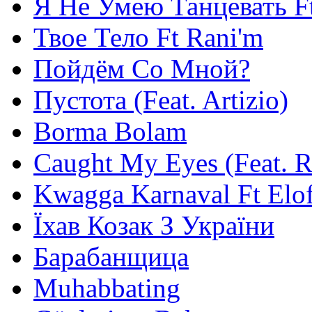
Я Не Умею Танцевать F
Твое Тело Ft Rani'm
Пойдём Со Мной?
Пустота (Feat. Artizio)
Borma Bolam
Caught My Eyes (Feat. 
Kwagga Karnaval Ft Elof
Їхав Козак З України
Барабанщица
Muhabbating